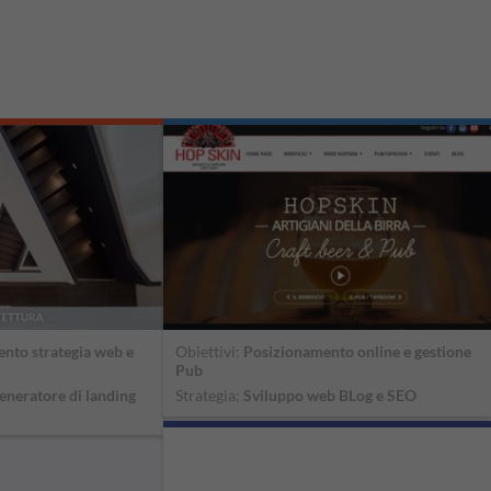
nto strategia web e
Obiettivi:
Posizionamento online e gestione
Pub
eneratore di landing
Strategia:
Sviluppo web BLog e SEO