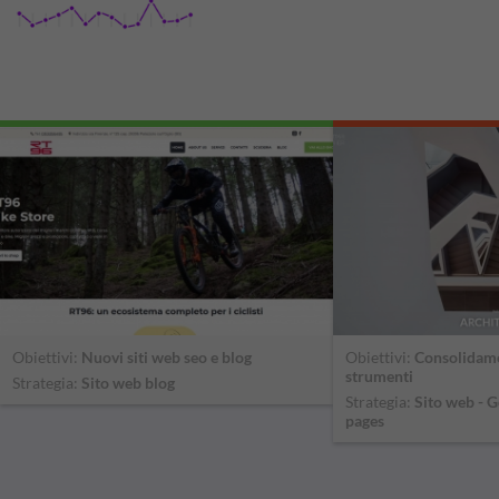
Obiettivi:
Nuovi siti web seo e blog
Obiettivi:
Consolidame
strumenti
Strategia:
Sito web blog
Strategia:
Sito web - G
pages