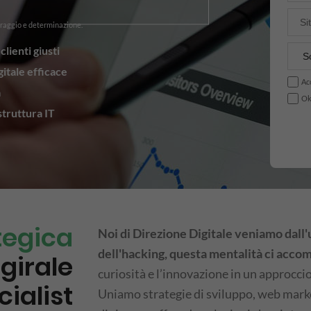
oraggio e determinazione.
clienti giusti
gitale efficace
Acc
a
Ok
struttura IT
tegica
Noi di Direzione Digitale veniamo dal
dell'hacking, questa mentalità ci accom
girale
curiosità e l’innovazione in un approcci
ialist
Uniamo strategie di sviluppo, web marke