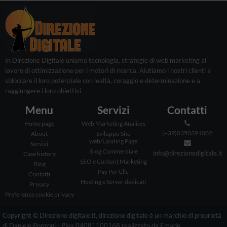
In Direzione Digitale uniamo tecnologia, strategie di web marketing al
lavoro di ottimizzazione per i motori di ricerca. Aiutiamo i nostri clienti a
sbloccare il loro potenziale con lealtà, coraggio e determinazione e a
raggiungere i loro obiettivi
Menu
Servizi
Contatti
Home page
Web Marketing Analisys
(+39)0350391002
About
Sviluppo Sito
web/Landing Page
Servizi
Blog Commerciale
info@direzionedigitale.it
Case history
SEO e Content Marketing
Blog
Pay Per Clic
Contatti
Hosting e Server dedicati
Privacy
Preferenze cookie privacy
Copyright © Direzione digitale.it, direzione digitale è un marchio di proprietà
di Daniele Ponzoni - Piva 04081100168 realizzato da
Emade