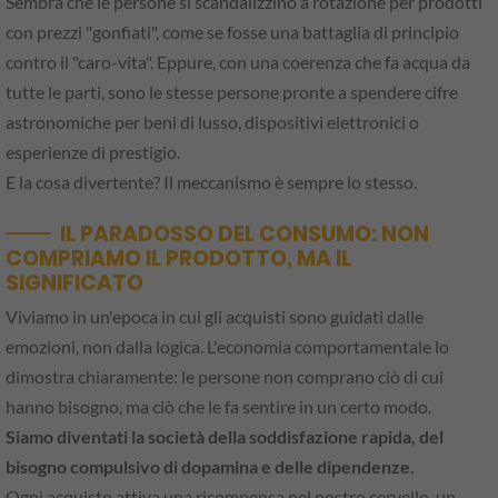
Sembra che le persone si scandalizzino a rotazione per prodotti
con prezzi "gonfiati", come se fosse una battaglia di principio
contro il "caro-vita". Eppure, con una coerenza che fa acqua da
tutte le parti, sono le stesse persone pronte a spendere cifre
astronomiche per beni di lusso, dispositivi elettronici o
esperienze di prestigio.
E la cosa divertente? Il meccanismo è sempre lo stesso.
IL PARADOSSO DEL CONSUMO: NON
COMPRIAMO IL PRODOTTO, MA IL
SIGNIFICATO
Viviamo in un'epoca in cui gli acquisti sono guidati dalle
emozioni, non dalla logica. L'economia comportamentale lo
dimostra chiaramente: le persone non comprano ciò di cui
hanno bisogno, ma ciò che le fa sentire in un certo modo.
Siamo diventati la società della soddisfazione rapida, del
bisogno compulsivo di dopamina e delle dipendenze.
Ogni acquisto attiva una ricompensa nel nostro cervello, un