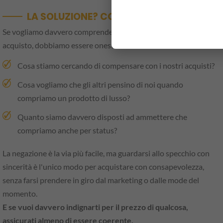
LA SOLUZIONE? CONOSCERSI MEGLIO
Se vogliamo davvero comprendere i nostri meccanismi di
acquisto, dobbiamo essere onesti con noi stessi.
Cosa stiamo cercando di compensare con i nostri acquisti?
Cosa vogliamo che gli altri pensino di noi quando
compriamo un prodotto di lusso?
Quanto siamo davvero disposti ad ammettere che
compriamo anche per status?
La negazione è la via più facile, ma guardarsi allo specchio con
sincerità è l'unico modo per acquistare con consapevolezza,
senza farsi prendere in giro dal marketing o dalle mode del
momento.
E se vuoi davvero indignarti per il prezzo di qualcosa,
assicurati almeno di essere coerente.