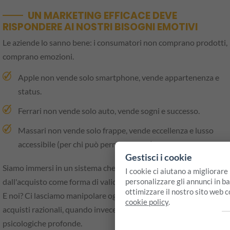
UN MARKETING EFFICACE DEVE
RISPONDERE AI NOSTRI BISOGNI EMOTIVI
Le aziende lo sanno bene: i consumatori non comprano prodotti,
comprano emozioni.
Apple non vende solo smartphone, vende appartenenza e
status.
Ferrari non vende solo auto, vende sogni e successo.
Massari non vende solo frappe, vende eccellenza e lusso
accessibile (per chi può permetterselo).
Gestisci i cookie
Siamo immersi in un sistema che ci ha resi dipendenti
I cookie ci aiutano a migliorare
personalizzare gli annunci in bas
dall'acquisto come forma di validazione sociale.
ottimizzare il nostro sito web 
E noi? Ci lasciamo manipolare ogni giorno, convinti di fare
cookie policy
.
acquisti razionali, quando invece rispondiamo a leve
psicologiche profonde.