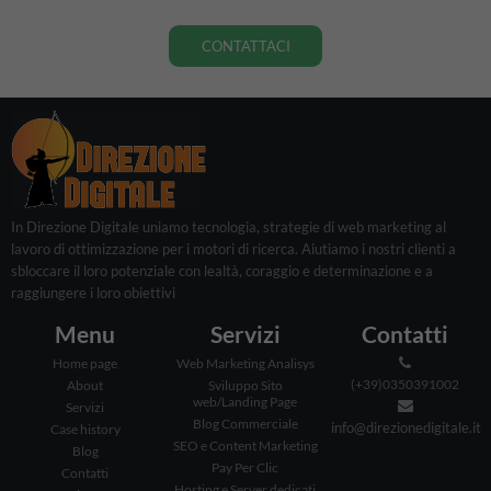
CONTATTACI
In Direzione Digitale uniamo tecnologia, strategie di web marketing al
lavoro di ottimizzazione per i motori di ricerca. Aiutiamo i nostri clienti a
sbloccare il loro potenziale con lealtà, coraggio e determinazione e a
raggiungere i loro obiettivi
Menu
Servizi
Contatti
Home page
Web Marketing Analisys
(+39)0350391002
About
Sviluppo Sito
web/Landing Page
Servizi
Blog Commerciale
info@direzionedigitale.it
Case history
SEO e Content Marketing
Blog
Pay Per Clic
Contatti
Hosting e Server dedicati