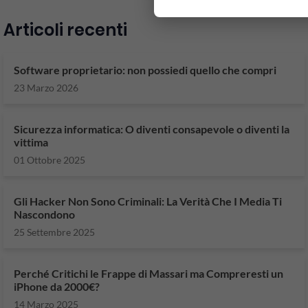
Articoli recenti
Software proprietario: non possiedi quello che compri
23 Marzo 2026
Sicurezza informatica: O diventi consapevole o diventi la
vittima
01 Ottobre 2025
Gli Hacker Non Sono Criminali: La Verità Che I Media Ti
Nascondono
25 Settembre 2025
Perché Critichi le Frappe di Massari ma Compreresti un
iPhone da 2000€?
14 Marzo 2025