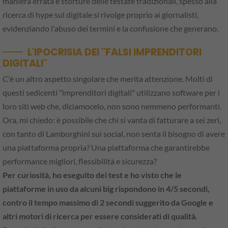
maniera errata e storture delle testate tradizionali, spesso alla
ricerca di hype sul digitale si rivolge proprio ai giornalisti,
evidenziando l'abuso dei termini e la confusione che generano.
L'IPOCRISIA DEI "FALSI IMPRENDITORI
DIGITALI"
C'è un altro aspetto singolare che merita attenzione. Molti di
questi sedicenti "imprenditori digitali" utilizzano software per i
loro siti web che, diciamocelo, non sono nemmeno performanti.
Ora, mi chiedo: è possibile che chi si vanta di fatturare a sei zeri,
con tanto di Lamborghini sui social, non senta il bisogno di avere
una piattaforma propria? Una piattaforma che garantirebbe
performance migliori, flessibilità e sicurezza?
Per curiosità, ho eseguito dei test e ho visto che le
piattaforme in uso da alcuni big rispondono in 4/5 secondi,
contro il tempo massimo di 2 secondi suggerito da Google e
altri motori di ricerca per essere considerati di qualità.